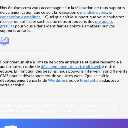
Nos équipes créa vous accompagne sur la réalisation de tous supports
de communication que ce soit la réalisation de
landing pages
, la
conception d’emailings
… Quel que soit le support que vous souhaitez
réaliser ou optimiser sachez que nous proposons des
pré audits
gratuits
pour vous aider à identifier les points à améliorer sur vos
supports actuels.
Développement de site web
Pour créer un site à l’image de votre entreprise et quine ressemble à
aucun autre, confiez le
développement de votre site web
à notre
équipe. En fonction des besoins, nous pouvons intervenir sur différents
CMS pour le développement de vos sites web : Que ce soit le
développement à partir de
Wordpress
ou de
PrestaShop
adaptés à
votre activité.
ADMAKER se réinvente et devient MyFlow pour vous offrir un
modèle unique et des services complets répondant à tous vos
besoins en production digitale sur une interface entièrement
digitalisée.
Retrouvez-nous désormais sur my-flow.fr
!