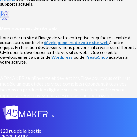
supports actuels.
Développement de site web
Pour créer un site à l’image de votre entreprise et quine ressemble à
aucun autre, confiez le
développement de votre site web
à notre
équipe. En fonction des besoins, nous pouvons intervenir sur différents
CMS pour le développement de vos sites web : Que ce soit le
développement à partir de
Wordpress
ou de
PrestaShop
adaptés à
votre activité.
ADMAKER se réinvente et devient MyFlow pour vous offrir un
modèle unique et des services complets répondant à tous vos
besoins en production digitale sur une interface entièrement
digitalisée.
Retrouvez-nous désormais sur my-flow.fr
!
128 rue de la boétie
75008 PARIS