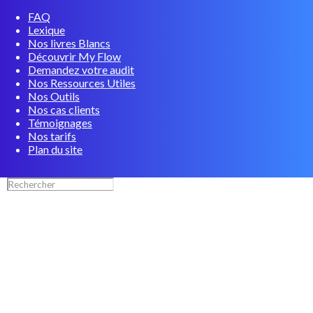
FAQ
Lexique
Nos livres Blancs
Découvrir My Flow
Demandez votre audit
Nos Ressources Utiles
Nos Outils
Nos cas clients
Témoignages
Nos tarifs
Plan du site