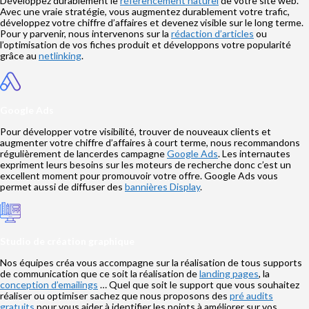
Développez durablement le
référencement naturel
de votre site web.
Avec une vraie stratégie, vous augmentez durablement votre trafic,
développez votre chiffre d’affaires et devenez visible sur le long terme.
Pour y parvenir, nous intervenons sur la
rédaction d’articles
ou
l’optimisation de vos fiches produit et développons votre popularité
grâce au
netlinking
.
Google Ads
Pour développer votre visibilité, trouver de nouveaux clients et
augmenter votre chiffre d’affaires à court terme, nous recommandons
régulièrement de lancerdes campagne
Google Ads
. Les internautes
expriment leurs besoins sur les moteurs de recherche donc c’est un
excellent moment pour promouvoir votre offre. Google Ads vous
permet aussi de diffuser des
bannières Display
.
Studio de création graphique
Nos équipes créa vous accompagne sur la réalisation de tous supports
de communication que ce soit la réalisation de
landing pages
, la
conception d’emailings
… Quel que soit le support que vous souhaitez
réaliser ou optimiser sachez que nous proposons des
pré audits
gratuits
pour vous aider à identifier les points à améliorer sur vos