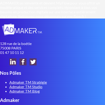
ADMAKER se réinvente et devient MyFlow pour vous offrir un
modèle unique et des services complets répondant à tous vos
besoins en production digitale sur une interface entièrement
digitalisée.
Retrouvez-nous désormais sur my-flow.fr
!
128 rue de la boétie
75008 PARIS
01 47 10 11 12
Nos Pôles
Admaker TM Stratégie
Admaker TM Studio
Admaker TM Blog
Admaker