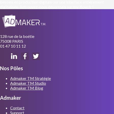
besoins en production digitale sur une interface entièrement
digitalisée.
Retrouvez-nous désormais sur my-flow.fr
!
128 rue de la boétie
75008 PARIS
01 47 10 11 12
Nos Pôles
Admaker TM Stratégie
Admaker TM Studio
Admaker TM Blog
Admaker
Contact
Support