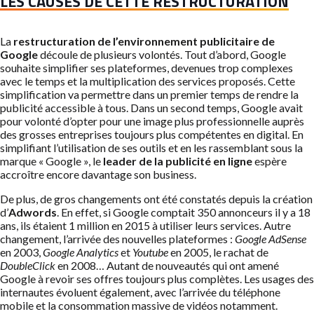
LES CAUSES DE CETTE RESTRUCTURATION
La
restructuration de l’environnement publicitaire de
Google
découle de plusieurs volontés. Tout d’abord, Google
souhaite simplifier ses plateformes, devenues trop complexes
avec le temps et la multiplication des services proposés. Cette
simplification va permettre dans un premier temps de rendre la
publicité accessible à tous. Dans un second temps, Google avait
pour volonté d’opter pour une image plus professionnelle auprès
des grosses entreprises toujours plus compétentes en digital. En
simplifiant l’utilisation de ses outils et en les rassemblant sous la
marque « Google », le
leader de la publicité en ligne
espère
accroître encore davantage son business.
De plus, de gros changements ont été constatés depuis la création
d’
Adwords
. En effet, si Google comptait 350 annonceurs il y a 18
ans, ils étaient 1 million en 2015 à utiliser leurs services. Autre
changement, l’arrivée des nouvelles plateformes :
Google AdSense
en 2003,
Google Analytics
et
Youtube
en 2005, le rachat de
DoubleClick
en 2008… Autant de nouveautés qui ont amené
Google à revoir ses offres toujours plus complètes. Les usages des
internautes évoluent également, avec l’arrivée du téléphone
mobile et la consommation massive de vidéos notamment.