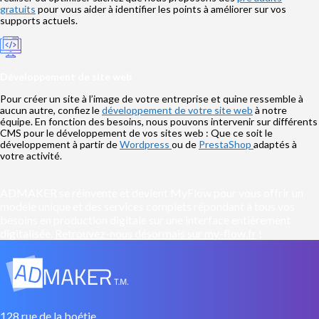
gratuits
pour vous aider à identifier les points à améliorer sur vos
supports actuels.
Développement de site web
Pour créer un site à l’image de votre entreprise et quine ressemble à
aucun autre, confiez le
développement de votre site web
à notre
équipe. En fonction des besoins, nous pouvons intervenir sur différents
CMS pour le développement de vos sites web : Que ce soit le
développement à partir de
Wordpress
ou de
PrestaShop
adaptés à
votre activité.
ADMAKER se réinvente et devient MyFlow pour vous offrir un
modèle unique et des services complets répondant à tous vos
besoins en production digitale sur une interface entièrement
digitalisée.
Retrouvez-nous désormais sur my-flow.fr
!
128 rue de la boétie