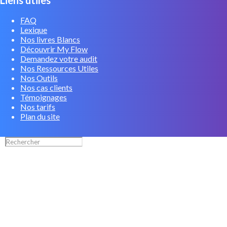
Liens utiles
FAQ
Lexique
Nos livres Blancs
Découvrir My Flow
Demandez votre audit
Nos Ressources Utiles
Nos Outils
Nos cas clients
Témoignages
Nos tarifs
Plan du site