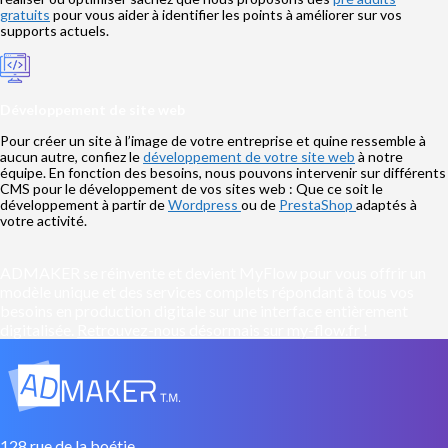
gratuits
pour vous aider à identifier les points à améliorer sur vos
supports actuels.
Développement de site web
Pour créer un site à l’image de votre entreprise et quine ressemble à
aucun autre, confiez le
développement de votre site web
à notre
équipe. En fonction des besoins, nous pouvons intervenir sur différents
CMS pour le développement de vos sites web : Que ce soit le
développement à partir de
Wordpress
ou de
PrestaShop
adaptés à
votre activité.
ADMAKER se réinvente et devient MyFlow pour vous offrir un
modèle unique et des services complets répondant à tous vos
besoins en production digitale sur une interface entièrement
digitalisée.
Retrouvez-nous désormais sur my-flow.fr
!
128 rue de la boétie