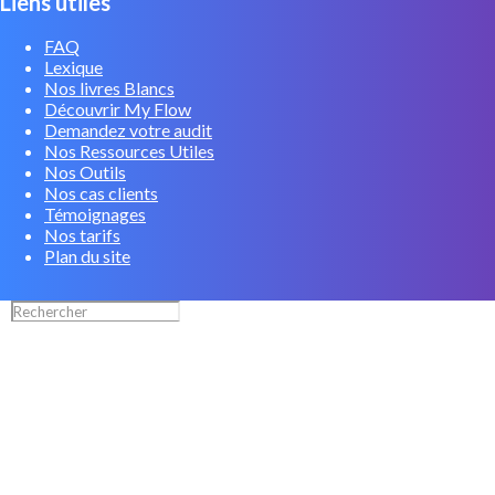
Liens utiles
FAQ
Lexique
Nos livres Blancs
Découvrir My Flow
Demandez votre audit
Nos Ressources Utiles
Nos Outils
Nos cas clients
Témoignages
Nos tarifs
Plan du site