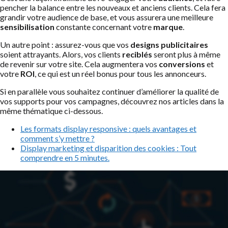
pencher la balance entre les nouveaux et anciens clients. Cela fera
grandir votre audience de base, et vous assurera une meilleure
sensibilisation
constante concernant votre
marque
.
Un autre point : assurez-vous que vos
designs publicitaires
soient attrayants. Alors, vos clients
reciblés
seront plus à même
de revenir sur votre site. Cela augmentera vos
conversions
et
votre
ROI
, ce qui est un réel bonus pour tous les annonceurs.
Si en parallèle vous souhaitez continuer d’améliorer la qualité de
vos supports pour vos campagnes, découvrez nos articles dans la
même thématique ci-dessous.
Les formats display responsive : quels avantages et
comment s’y mettre ?
Display marketing et disparition des cookies : Tout
comprendre en 5 minutes.