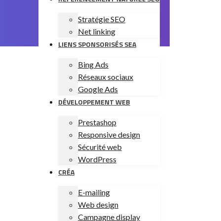
Stratégie SEO
Net linking
LIENS SPONSORISÉS SEA
Bing Ads
Réseaux sociaux
Google Ads
DÉVELOPPEMENT WEB
Prestashop
Responsive design
Sécurité web
WordPress
CRÉA
E-mailing
Web design
Campagne display