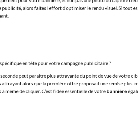
iquement pour votre bannière, et non pas une photo ou capture d’éc
ublicité, alors faites l’effort d’optimiser le rendu visuel. Si tout es
nant.
spécifique en tête pour votre campagne publicitaire ?
econde peut paraître plus attrayante du point de vue de votre cib
attrayant alors que la première offre proposait une remise plus imp
lus à même de cliquer. C’est l’idée essentielle de votre
bannière
égale