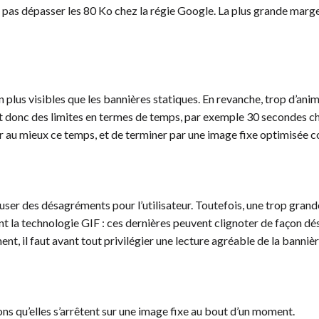
as dépasser les 80 Ko chez la régie Google. La plus grande marge se
 plus visibles que les bannières statiques. En revanche, trop d’ani
ent donc des limites en termes de temps, par exemple 30 secondes c
er au mieux ce temps, et de terminer par une image fixe optimisée 
user des désagréments pour l’utilisateur. Toutefois, une trop grand
nt la technologie GIF : ces dernières peuvent clignoter de façon dé
t, il faut avant tout privilégier une lecture agréable de la bannière 
ns qu’elles s’arrêtent sur une image fixe au bout d’un moment.