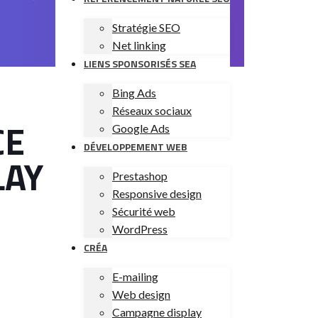
Stratégie SEO
Net linking
LIENS SPONSORISÉS SEA
Bing Ads
Réseaux sociaux
CE
Google Ads
DÉVELOPPEMENT WEB
LAY
Prestashop
Responsive design
Sécurité web
WordPress
CRÉA
E-mailing
Web design
Campagne display