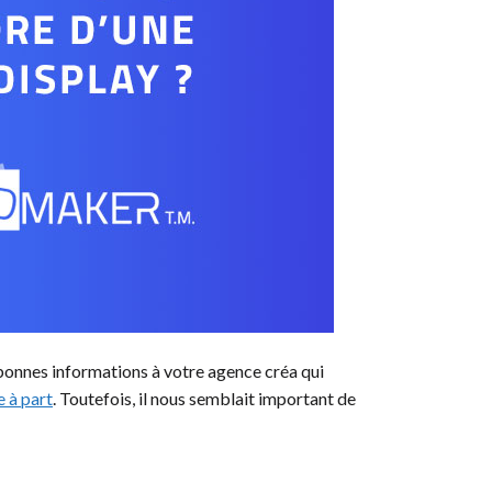
s bonnes informations à votre agence créa qui
e à part
. Toutefois, il nous semblait important de